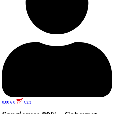
0,00
€
0
Cart