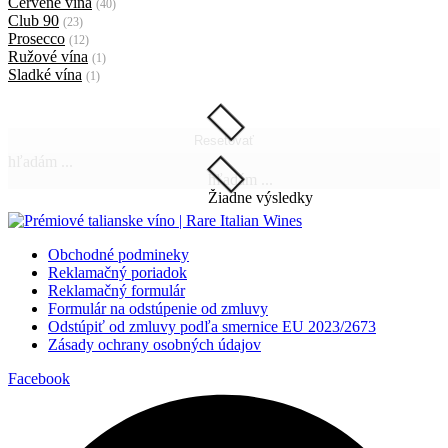
Červené vína
(40)
Club 90
(23)
Prosecco
(12)
Ružové vína
(1)
Sladké vína
(1)
Resetovať
hľadám ...
hľadám ...
Žiadne výsledky
Obchodné podmineky
Reklamačný poriadok
Reklamačný formulár
Formulár na odstúpenie od zmluvy
Odstúpiť od zmluvy podľa smernice EU 2023/2673
Zásady ochrany osobných údajov
Facebook