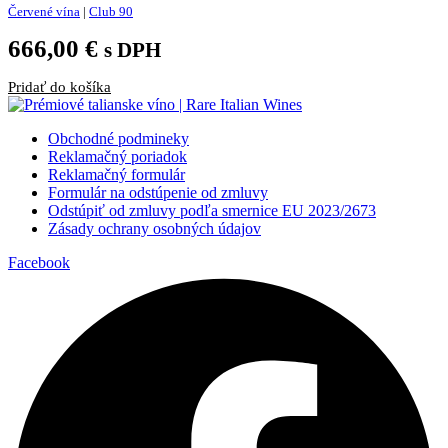
Červené vína
|
Club 90
666,00
€
s DPH
Pridať do košíka
Obchodné podmineky
Reklamačný poriadok
Reklamačný formulár
Formulár na odstúpenie od zmluvy
Odstúpiť od zmluvy podľa smernice EU 2023/2673
Zásady ochrany osobných údajov
Facebook