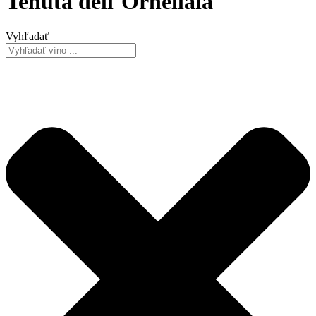
Tenuta dell´Ornellaia
Vyhľadať