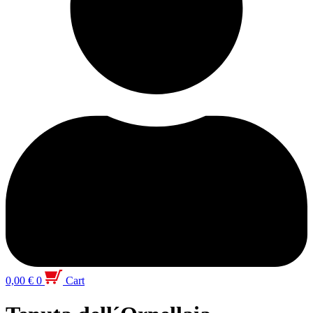
0,00
€
0
Cart