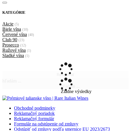
KATEGÓRIE
Akcie
(5)
Biele vína
(10)
Červené vína
(40)
Club 90
(23)
Prosecco
(12)
Ružové vína
(1)
Sladké vína
(1)
Resetovať
hľadám ...
hľadám ...
Žiadne výsledky
Obchodné podmineky
Reklamačný poriadok
Reklamačný formulár
Formulár na odstúpenie od zmluvy
Odstúpiť od zmluvy podľa smernice EU 2023/2673