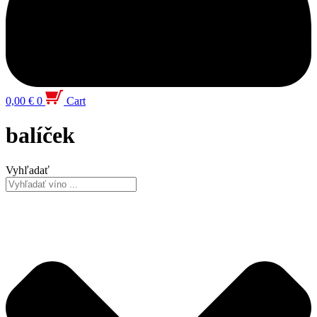
0,00
€
0
Cart
balíček
Vyhľadať