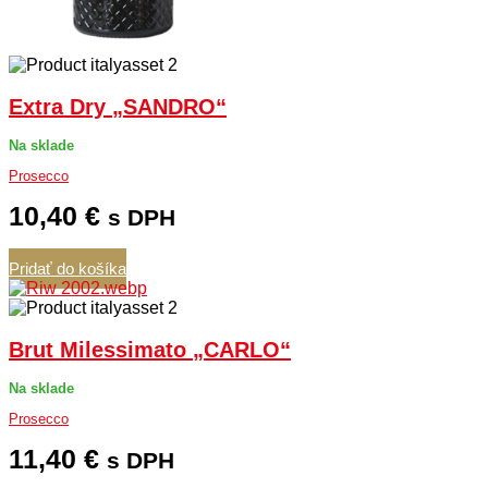
Extra Dry „SANDRO“
Na sklade
Prosecco
10,40
€
s DPH
Pridať do košíka
Brut Milessimato „CARLO“
Na sklade
Prosecco
11,40
€
s DPH