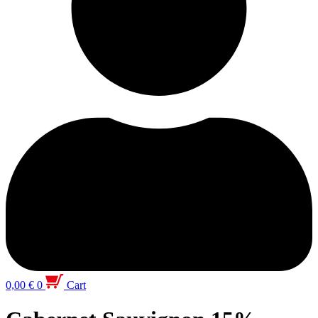
0,00
€
0
Cart