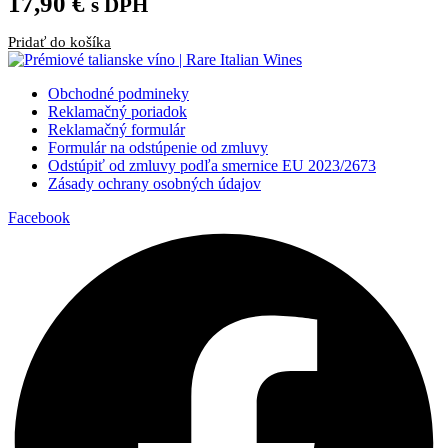
17,90
€
s DPH
Pridať do košíka
Obchodné podmineky
Reklamačný poriadok
Reklamačný formulár
Formulár na odstúpenie od zmluvy
Odstúpiť od zmluvy podľa smernice EU 2023/2673
Zásady ochrany osobných údajov
Facebook