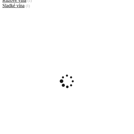
Ružové vína
(1)
Sladké vína
(1)