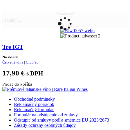
Resetovať
hľadám ...
hľadám ...
Tre IGT
Na sklade
Červené vína
|
Club 90
17,90
€
s DPH
Pridať do košíka
Obchodné podmineky
Reklamačný poriadok
Reklamačný formulár
Formulár na odstúpenie od zmluvy
Odstúpiť od zmluvy podľa smernice EU 2023/2673
Zásady ochrany osobných údajov