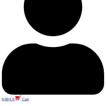
0,00
€
0
Cart