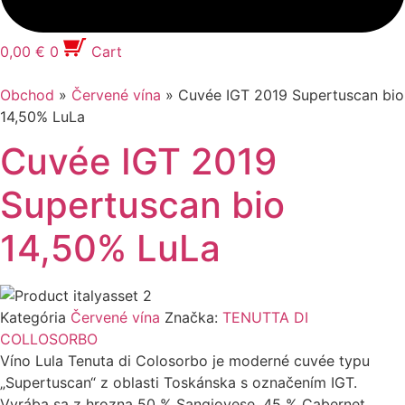
0,00
€
0
Cart
Obchod
»
Červené vína
»
Cuvée IGT 2019 Supertuscan bio
14,50% LuLa
Cuvée IGT 2019
Supertuscan bio
14,50% LuLa
Kategória
Červené vína
Značka:
TENUTTA DI
COLLOSORBO
Víno Lula Tenuta di Colosorbo je moderné cuvée typu
„Supertuscan“ z oblasti Toskánska s označením IGT.
Vyrába sa z hrozna 50 % Sangiovese, 45 % Cabernet