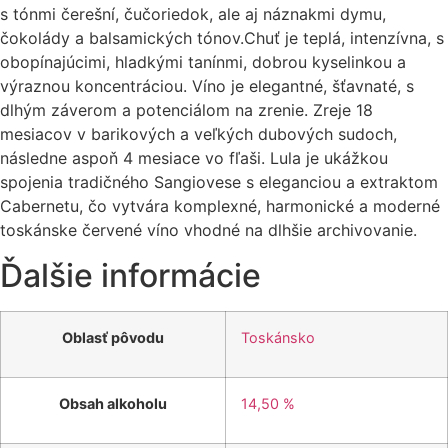
s tónmi čerešní, čučoriedok, ale aj náznakmi dymu,
čokolády a balsamických tónov.Chuť je teplá, intenzívna, s
obopínajúcimi, hladkými tanínmi, dobrou kyselinkou a
výraznou koncentráciou. Víno je elegantné, šťavnaté, s
dlhým záverom a potenciálom na zrenie. Zreje 18
mesiacov v barikových a veľkých dubových sudoch,
následne aspoň 4 mesiace vo fľaši. Lula je ukážkou
spojenia tradičného Sangiovese s eleganciou a extraktom
Cabernetu, čo vytvára komplexné, harmonické a moderné
toskánske červené víno vhodné na dlhšie archivovanie.
Ďalšie informácie
Oblasť pôvodu
Toskánsko
Obsah alkoholu
14,50 %