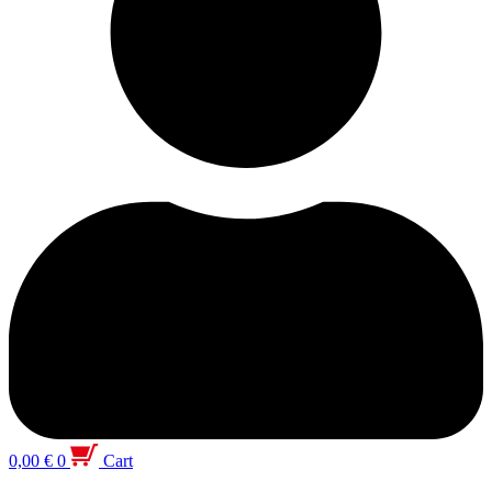
0,00
€
0
Cart