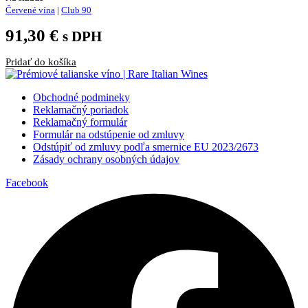
Červené vína
|
Club 90
91,30
€
s DPH
Pridať do košíka
Obchodné podmineky
Reklamačný poriadok
Reklamačný formulár
Formulár na odstúpenie od zmluvy
Odstúpiť od zmluvy podľa smernice EU 2023/2673
Zásady ochrany osobných údajov
Facebook