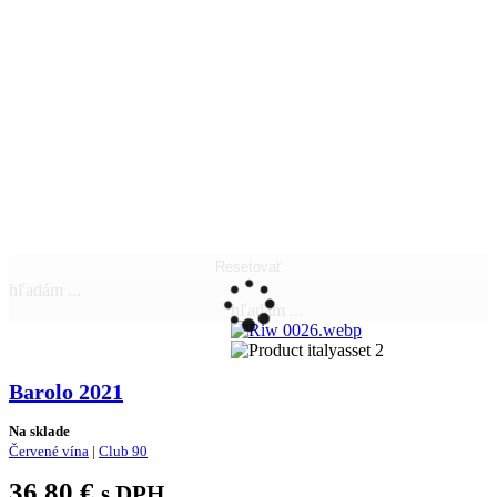
Resetovať
hľadám ...
hľadám ...
Barolo 2021
Na sklade
Červené vína
|
Club 90
36,80
€
s DPH