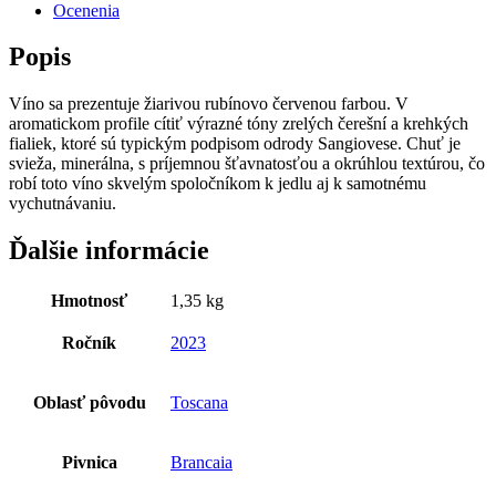
Ocenenia
Popis
Víno sa prezentuje žiarivou rubínovo červenou farbou. V
aromatickom profile cítiť výrazné tóny zrelých čerešní a krehkých
fialiek, ktoré sú typickým podpisom odrody Sangiovese. Chuť je
svieža, minerálna, s príjemnou šťavnatosťou a okrúhlou textúrou, čo
robí toto víno skvelým spoločníkom k jedlu aj k samotnému
vychutnávaniu.
Ďalšie informácie
Hmotnosť
1,35 kg
Ročník
2023
Oblasť pôvodu
Toscana
Pivnica
Brancaia