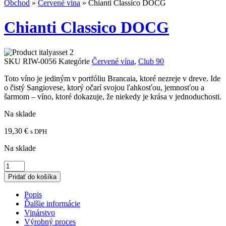
Obchod
»
Červené vína
»
Chianti Classico DOCG
Chianti Classico DOCG
SKU
RIW-0056
Kategórie
Červené vína
,
Club 90
Toto víno je jediným v portfóliu Brancaia, ktoré nezreje v dreve. Ide
o čistý Sangiovese, ktorý očarí svojou ľahkosťou, jemnosťou a
šarmom – víno, ktoré dokazuje, že niekedy je krása v jednoduchosti.
Na sklade
19,30
€
s DPH
Na sklade
množstvo
Chianti
Pridať do košíka
Classico
DOCG
Popis
Ďalšie informácie
Vinárstvo
Výrobný proces