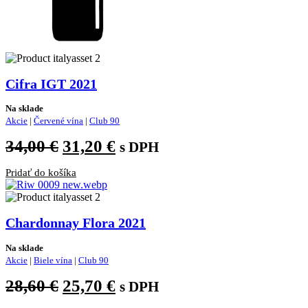
Cifra IGT 2021
Na sklade
Akcie
|
Červené vína
|
Club 90
Pôvodná
Aktuálna
34,00
€
31,20
€
s DPH
cena
cena
Pridať do košíka
bola:
je:
34,00 €.
31,20 €.
Chardonnay Flora 2021
Na sklade
Akcie
|
Biele vína
|
Club 90
Pôvodná
Aktuálna
28,60
€
25,70
€
s DPH
cena
cena