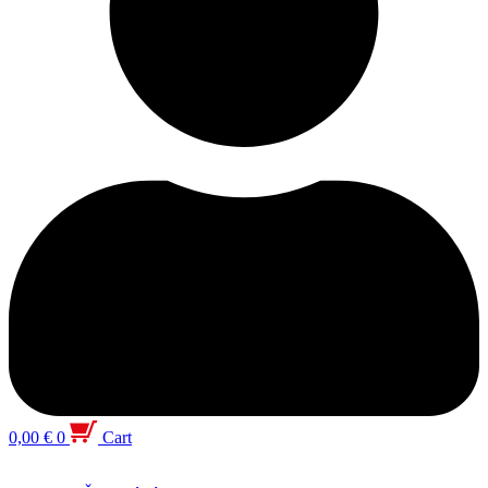
0,00
€
0
Cart