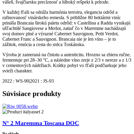
vášeň, švajčiarsku precíznosť a hlboký rešpekt k prírode.
V každej fľaši sa odráža harmónia terroiru, elegancia odrôd a
rafinovanosť vinárskeho remesla. S približne 80 hektármi viníc
prináša Brancaia širokú paletu odrôd: v Castellina a Radda vynikajú
ušľachtilé Sangiovese a Merlot, zatiaľ čo v Maremme nachádzajú
svoj domov plné a výrazné Cabernet Sauvignon, Petit Verdot,
Cabernet Franc a Sauvignon. Brancaia nie je len víno – je to
zážitok, emócia a cesta do srdca Toskánska.
Výroba je zameraná na čistotu a autenticitu. Hrozno sa zbiera ručne,
fermentuje pri 28–30 °C, a následne víno zreje z 2/3 v nereze a z 1/3
v cementových nádržiach. Krátky pobyt vo fľaši podčiarkuje jeho
svieži charakter.
2022 : WS-90|2021 : JS-93
Súvisiace
produkty
N° 2 Maremma Toscana DOC
Na sklade