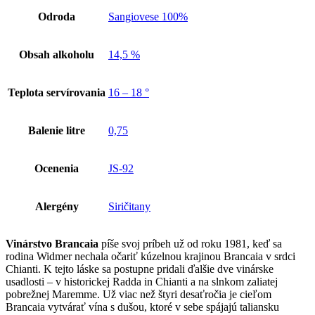
Odroda
Sangiovese 100%
Obsah alkoholu
14,5 %
Teplota servírovania
16 – 18 °
Balenie litre
0,75
Ocenenia
JS-92
Alergény
Siričitany
Vinárstvo Brancaia
píše svoj príbeh už od roku 1981, keď sa
rodina Widmer nechala očariť kúzelnou krajinou Brancaia v srdci
Chianti. K tejto láske sa postupne pridali ďalšie dve vinárske
usadlosti – v historickej Radda in Chianti a na slnkom zaliatej
pobrežnej Maremme. Už viac než štyri desaťročia je cieľom
Brancaia vytvárať vína s dušou, ktoré v sebe spájajú taliansku