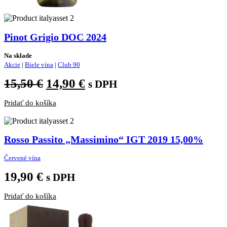
Pinot Grigio DOC 2024
Na sklade
Akcie
|
Biele vína
|
Club 90
Pôvodná
Aktuálna
15,50
€
14,90
€
s DPH
cena
cena
Pridať do košíka
bola:
je:
15,50 €.
14,90 €.
Rosso Passito „Massimino“ IGT 2019 15,00%
Červené vína
19,90
€
s DPH
Pridať do košíka