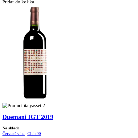
Pridať do košíka
bola:
je:
28,60 €.
25,70 €.
Duemani IGT 2019
Na sklade
Červené vína
|
Club 90