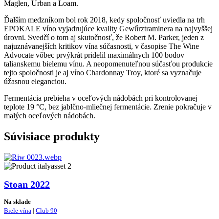
Maglen, Urban a Loam.
Ďalším medzníkom bol rok 2018, kedy spoločnosť uviedla na trh
EPOKALE víno vyjadrujúce kvality Gewűrztraminera na najvyššej
úrovni. Svedčí o tom aj skutočnosť, že Robert M. Parker, jeden z
najuznávanejších kritikov vína súčasnosti, v časopise The Wine
Advocate vôbec prvýkrát pridelil maximálnych 100 bodov
talianskemu bielemu vínu. A neopomenuteľnou súčasťou produkcie
tejto spoločnosti je aj víno Chardonnay Troy, ktoré sa vyznačuje
úžasnou eleganciou.
Fermentácia prebieha v oceľových nádobách pri kontrolovanej
teplote 19 °C, bez jablčno-mliečnej fermentácie. Zrenie pokračuje v
malých oceľových nádobách.
Súvisiace
produkty
Stoan 2022
Na sklade
Biele vína
|
Club 90