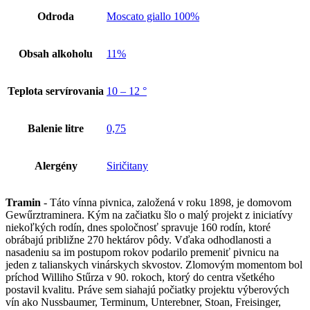
Odroda
Moscato giallo 100%
Obsah alkoholu
11%
Teplota servírovania
10 – 12 °
Balenie litre
0,75
Alergény
Siričitany
Tramin
- Táto vínna pivnica, založená v roku 1898, je domovom
Gewűrztraminera. Kým na začiatku šlo o malý projekt z iniciatívy
niekoľkých rodín, dnes spoločnosť spravuje 160 rodín, ktoré
obrábajú približne 270 hektárov pôdy. Vďaka odhodlanosti a
nasadeniu sa im postupom rokov podarilo premeniť pivnicu na
jeden z talianskych vinárskych skvostov. Zlomovým momentom bol
príchod Williho Stűrza v 90. rokoch, ktorý do centra všetkého
postavil kvalitu. Práve sem siahajú počiatky projektu výberových
vín ako Nussbaumer, Terminum, Unterebner, Stoan, Freisinger,