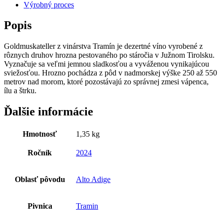
Výrobný proces
Popis
Goldmuskateller z vinárstva Tramín je dezertné víno vyrobené z
rôznych druhov hrozna pestovaného po stáročia v Južnom Tirolsku.
Vyznačuje sa veľmi jemnou sladkosťou a vyváženou vynikajúcou
sviežosťou. Hrozno pochádza z pôd v nadmorskej výške 250 až 550
metrov nad morom, ktoré pozostávajú zo správnej zmesi vápenca,
ílu a štrku.
Ďalšie informácie
Hmotnosť
1,35 kg
Ročník
2024
Oblasť pôvodu
Alto Adige
Pivnica
Tramin