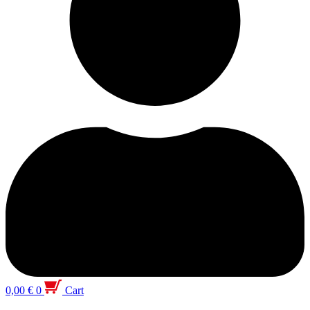
0,00
€
0
Cart