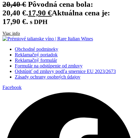
20,40
€
Pôvodná cena bola:
20,40 €.
17,90
€
Aktuálna cena je:
17,90 €.
s DPH
Viac info
Obchodné podmineky
Reklamačný poriadok
Reklamačný formulár
Formulár na odstúpenie od zmluvy
Odstúpiť od zmluvy podľa smernice EU 2023/2673
Zásady ochrany osobných údajov
Facebook