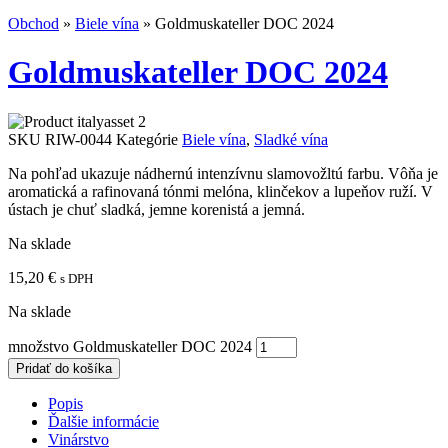
Obchod
»
Biele vína
»
Goldmuskateller DOC 2024
Goldmuskateller DOC 2024
SKU
RIW-0044
Kategórie
Biele vína
,
Sladké vína
Na pohľad ukazuje nádhernú intenzívnu slamovožltú farbu. Vôňa je
aromatická a rafinovaná tónmi melóna, klinčekov a lupeňov ruží. V
ústach je chuť sladká, jemne korenistá a jemná.
Na sklade
15,20
€
s DPH
Na sklade
množstvo Goldmuskateller DOC 2024
Pridať do košíka
Popis
Ďalšie informácie
Vinárstvo