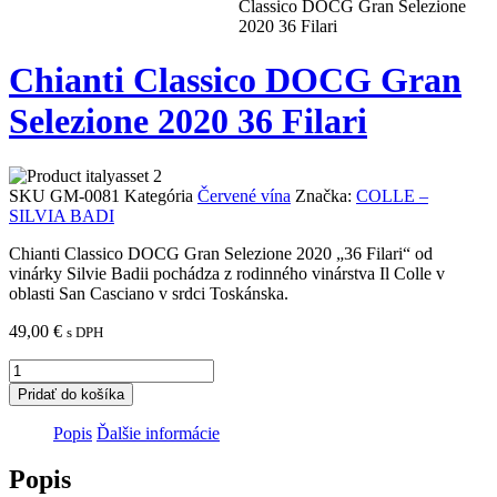
Classico DOCG Gran Selezione
2020 36 Filari
Chianti Classico DOCG Gran
Selezione 2020 36 Filari
SKU
GM-0081
Kategória
Červené vína
Značka:
COLLE –
SILVIA BADI
Chianti Classico DOCG Gran Selezione 2020 „36 Filari“ od
vinárky Silvie Badii pochádza z rodinného vinárstva Il Colle v
oblasti San Casciano v srdci Toskánska.
49,00
€
s DPH
množstvo
Chianti
Pridať do košíka
Classico
DOCG
Popis
Ďalšie informácie
Gran
Selezione
Popis
2020