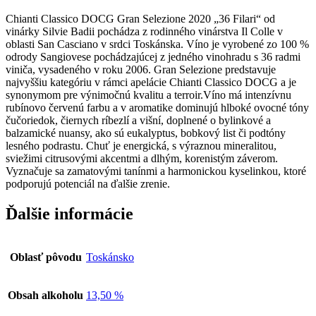
36
Chianti Classico DOCG Gran Selezione 2020 „36 Filari“ od
Filari
vinárky Silvie Badii pochádza z rodinného vinárstva Il Colle v
oblasti San Casciano v srdci Toskánska. Víno je vyrobené zo 100 %
odrody Sangiovese pochádzajúcej z jedného vinohradu s 36 radmi
viniča, vysadeného v roku 2006. Gran Selezione predstavuje
najvyššiu kategóriu v rámci apelácie Chianti Classico DOCG a je
synonymom pre výnimočnú kvalitu a terroir.Víno má intenzívnu
rubínovo červenú farbu a v aromatike dominujú hlboké ovocné tóny
čučoriedok, čiernych ríbezlí a višní, doplnené o bylinkové a
balzamické nuansy, ako sú eukalyptus, bobkový list či podtóny
lesného podrastu. Chuť je energická, s výraznou mineralitou,
sviežimi citrusovými akcentmi a dlhým, korenistým záverom.
Vyznačuje sa zamatovými tanínmi a harmonickou kyselinkou, ktoré
podporujú potenciál na ďalšie zrenie.
Ďalšie informácie
Oblasť pôvodu
Toskánsko
Obsah alkoholu
13,50 %